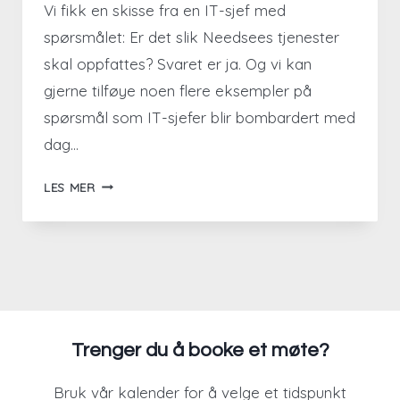
Vi fikk en skisse fra en IT-sjef med
spørsmålet: Er det slik Needsees tjenester
skal oppfattes? Svaret er ja. Og vi kan
gjerne tilføye noen flere eksempler på
spørsmål som IT-sjefer blir bombardert med
dag…
SPØRSMÅL
LES MER
FRA
EN
IT-
SJEF
Trenger du å booke et møte?
Bruk vår kalender for å velge et tidspunkt