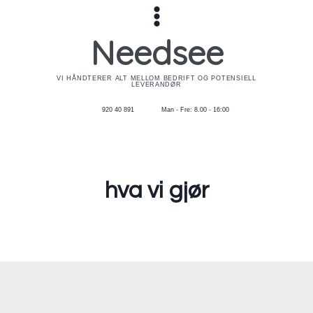
Skip
to
Needsee
content
VI HÅNDTERER ALT MELLOM BEDRIFT OG POTENSIELL
LEVERANDØR
920 40 891
Man - Fre: 8.00 - 16:00
hva vi gjør